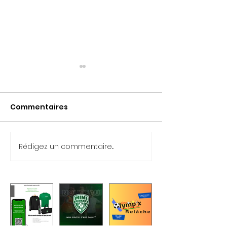
Commentaires
La Relâche Ol
Nouveau: Mini Celtix
Rédigez un commentaire...