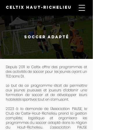
CELTIX HAUT-RICHELIEU
SOCCER ADAPTÉ
Depuis 2011 le Celtix offre des programmes et
des activités de soccer pour les jeunes ayant un
TED sans DI.
Le but de ce programme était de permettre
aux jeunes joueuses et joueurs d’obtenir une
formation de soccer et de développer leurs
habiletés sportives tout en s’amusant.
2023 à la demande de l'Association PAUSE, le
Club de Celtix-Haut-Richelieu prend la gestion
complète, logistique et organisera les
programmes du soccer adapté dans la région
du Haut-Richelieu. L'association PAUSE