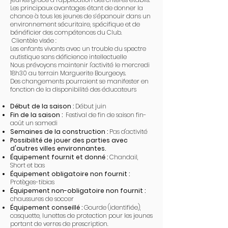
Les principaux avantages étant de donner la
chance à tous les jeunes de s’épanouir dans un
environnement sécuritaire, spécifique et de
bénéficier des compétences du Club.
Clientèle visée :
Les enfants vivants avec un trouble du spectre
autistique sans déficience intellectuelle
Nous prévoyons maintenir l'activité le mercredi
18h30 au terrain Marguerite Bourgeoys.
Des changements pourraient se manifester en
fonction de la disponibilité des éducateurs
Début de la saison :
Début juin
Fin de la saison :
Festival de fin de saison fin-
août un samedi
Semaines de la construction :
Pas d'activité
Possibilité de jouer des parties avec
d'autres villes environnantes.
Équipement fournit et donné :
Chandail,
Short et bas
Équipement obligatoire non fournit :
Protèges-tibias
Équipement non-obligatoire non fournit :
chaussures de soccer
Équipement conseillé :
Gourde (identifiée),
casquette, lunettes de protection pour les jeunes
portant de verres de prescription.