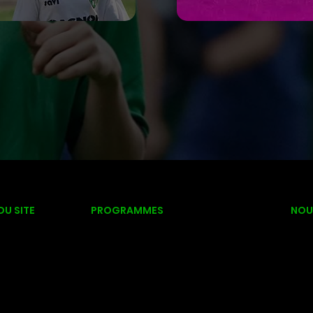
DU SITE
PROGRAMMES
NOU
335,
UB
CDC
CAMP DE JOUR
Sai
NIQUE
INTERVILLES
CAMP PERFO
(Qu
EMENT
JUVÉNILE
SOCCER
J2W
-PRO
SÉNIOR
ADAPTÉ
inf
IPTION
LIGUE ADULTE
GARDIENS