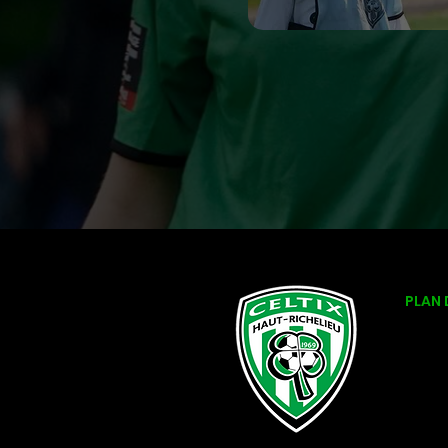
PLAN 
LE CL
TECH
EVEN
SEMI
INSCR