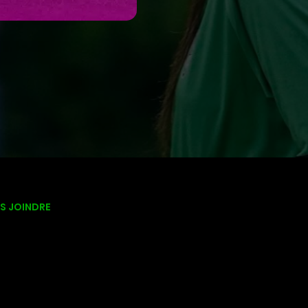
S JOINDRE
 Av. du Parc
nt-Jean-sur-Richelieu
ébec)
 2S7
o@celtix.ca