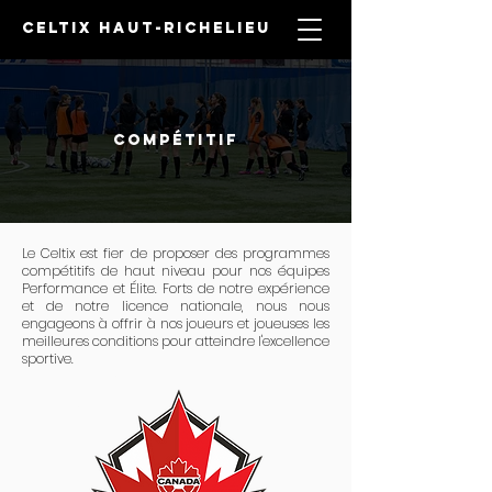
CELTIX HAUT-RICHELIEU
COMPÉTITIF
Le Celtix est fier de proposer des programmes
compétitifs de haut niveau pour nos équipes
Performance et Élite. Forts de notre expérience
et de notre licence nationale, nous nous
engageons à offrir à nos joueurs et joueuses les
meilleures conditions pour atteindre l'excellence
sportive.