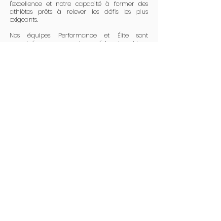
l'excellence et notre capacité à former des
athlètes prêts à relever les défis les plus
exigeants.
Nos équipes Performance et Élite sont
encadrées par des éducateurs.trices
passionnés et dévoués, qui mettent tout en
œuvre pour faire progresser chaque athlète.
Rejoindre notre programme compétitif, c'est
intégrer une communauté de sportifs engagés
et ambitieux, et bénéficier d'une formation de
haut niveau qui ouvre les portes des plus
grandes compétitions.
Nous vous invitons à découvrir notre
programme compétitif et à vous joindre à nous
pour vivre une aventure sportive exceptionnelle.