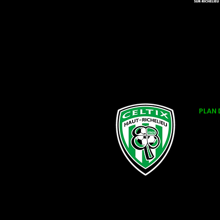
PLAN 
LE CL
TECH
EVEN
SEMI
INSCR