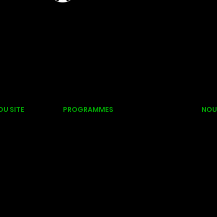
DU SITE
PROGRAMMES
NOU
335,
UB
CDC
CAMP DE JOUR
Sai
NIQUE
INTERVILLES
CAMP PERFO
(Qu
EMENT
JUVÉNILE
SOCCER
J2W
-PRO
SÉNIOR
ADAPTÉ
inf
IPTION
LIGUE ADULTE
GARDIENS
CSA
(45