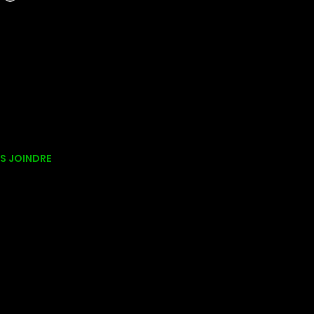
S JOINDRE
 Av. du Parc
nt-Jean-sur-Richelieu
ébec)
 2S7
o@celtix.ca
0) 349-5545